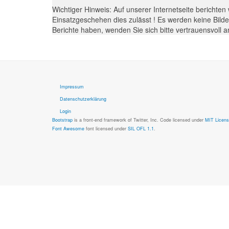
Wichtiger Hinweis: Auf unserer Internetseite berichten
Einsatzgeschehen dies zulässt ! Es werden keine Bilder
Berichte haben, wenden Sie sich bitte vertrauensvoll
Impressum
Datenschutzerklärung
Login
Bootstrap
is a front-end framework of Twitter, Inc. Code licensed under
MIT Licens
Font Awesome
font licensed under
SIL OFL 1.1
.