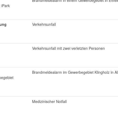
Brandmeldealarm in einem Gewerbegebiet in Eßfel
 iPark
tung
Verkehrsunfall
Verkehrsunfall mit zwei verletzten Personen
Brandmeldealarm im Gewerbegebiet Klingholz in A
begebiet
Medizinischer Notfall