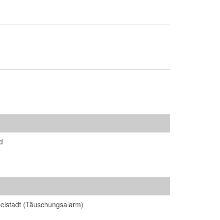
d
belstadt (Täuschungsalarm)