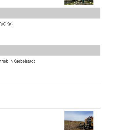
(FüGKa)
rieb in Giebelstadt