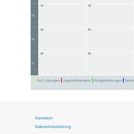
15
16
25
22
23
26
29
30
27
HvO Übungen
Jugendfeuerwehr
Gruppenübungen
Verei
Impressum
Datenschutzerklärung