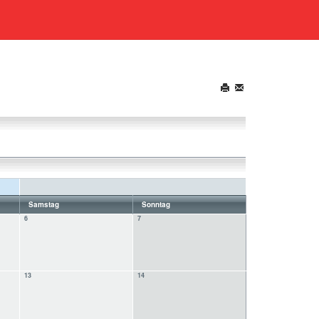
Samstag
Sonntag
6
7
13
14