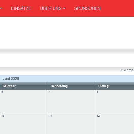
EINSÄTZE
ÜBER UNS
SPONSOREN
Juni 2026
Juni 2026
Mittwoch
Donnerstag
Freitag
3
4
5
10
11
12