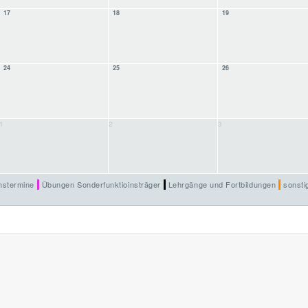
17
18
19
24
25
26
1
2
3
nstermine
Übungen Sonderfunktioinsträger
Lehrgänge und Fortbildungen
sonsti