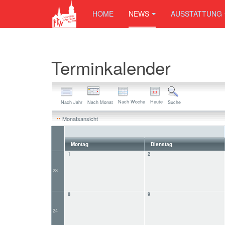
HOME
NEWS
AUSSTATTUNG
Terminkalender
Nach Woche
Heute
Nach Jahr
Nach Monat
Suche
Monatsansicht
Montag
Dienstag
1
2
23
8
9
24