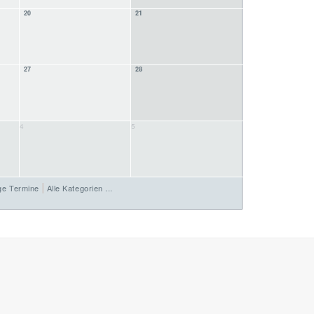
20
21
27
28
4
5
ge Termine
Alle Kategorien ...