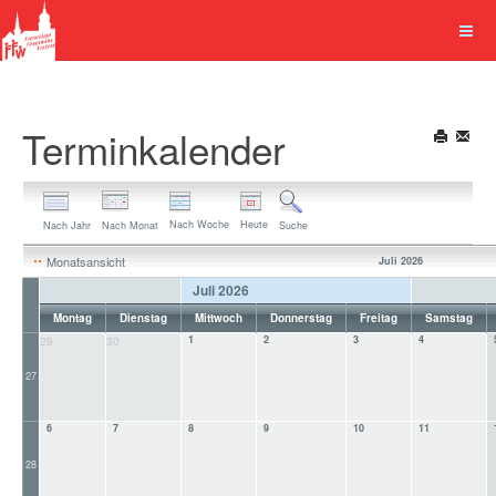
Terminkalender
Nach Woche
Heute
Nach Jahr
Nach Monat
Suche
Monatsansicht
Juli 2026
Juli 2026
Montag
Dienstag
Mittwoch
Donnerstag
Freitag
Samstag
1
2
3
4
29
30
27
6
7
8
9
10
11
28