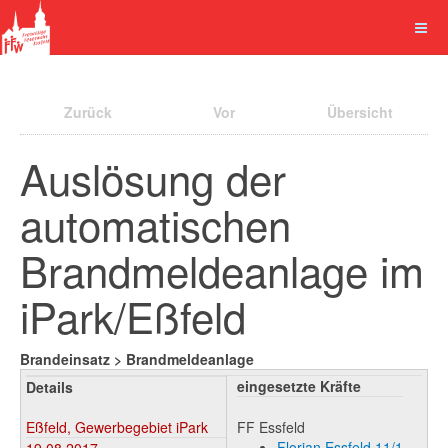
Zurück
Vor
Übersicht
Auslösung der
automatischen
Brandmeldeanlage im
iPark/Eßfeld
Brandeinsatz > Brandmeldeanlage
eingesetzte Kräfte
Details
Eßfeld, Gewerbegebiet iPark
FF Essfeld
Florian Essfeld 11/1