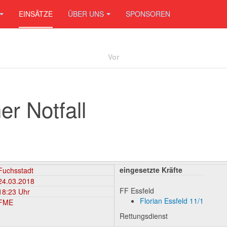
EINSÄTZE
ÜBER UNS
SPONSOREN
Vor
er Notfall
eingesetzte Kräfte
Fuchsstadt
24.03.2018
FF Essfeld
18:23 Uhr
Florian Essfeld 11/1
FME
Rettungsdienst