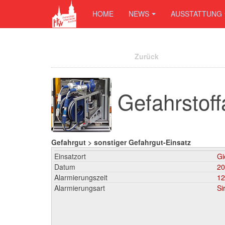
HOME
NEWS
AUSSTATTUNG
Zurück
Gefahrstoff
Gefahrgut > sonstiger Gefahrgut-Einsatz
Einsatzort
Gi
Datum
20
Alarmierungszeit
12
Alarmierungsart
Si